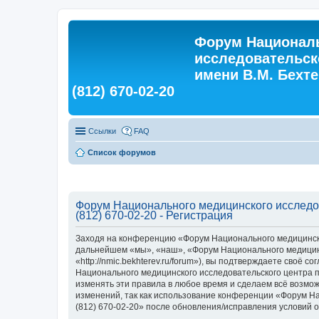
Форум Националь
исследовательск
имени В.М. Бехтер
(812) 670-02-20
Ссылки
FAQ
Список форумов
Форум Национального медицинского исследова
(812) 670-02-20 - Регистрация
Заходя на конференцию «Форум Национального медицинского
дальнейшем «мы», «наш», «Форум Национального медицинско
«http://nmic.bekhterev.ru/forum»), вы подтверждаете своё
Национального медицинского исследовательского центра пси
изменять эти правила в любое время и сделаем всё возмож
изменений, так как использование конференции «Форум Нац
(812) 670-02-20» после обновления/исправления условий о