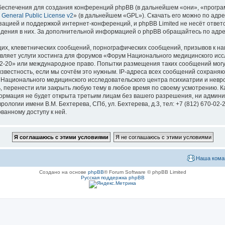
еспечения для создания конференций phpBB (в дальнейшем «они», «програ
General Public License v2
» (в дальнейшем «GPL»). Скачать его можно по адр
зацией и поддержкой интернет-конференций, и phpBB Limited не несёт ответ
ведения в них. За дополнительной информацией о phpBB обращайтесь по адр
их, клеветнических сообщений, порнографических сообщений, призывов к на
вляет услуги хостинга для форумов «Форум Национального медицинского исс
670-02-20» или международное право. Попытки размещения таких сообщений мо
известность, если мы сочтём это нужным. IP-адреса всех сообщений сохраня
ационального медицинского исследовательского центра психиатрии и невроло
ь, перенести или закрыть любую тему в любое время по своему усмотрению. Ка
формация не будет открыта третьим лицам без вашего разрешения, ни адми
логии имени В.М. Бехтерева, СПб, ул. Бехтерева, д.3, тел: +7 (812) 670-02-
ванному доступу к ней.
Наша кома
Создано на основе
phpBB
® Forum Software © phpBB Limited
Русская поддержка phpBB