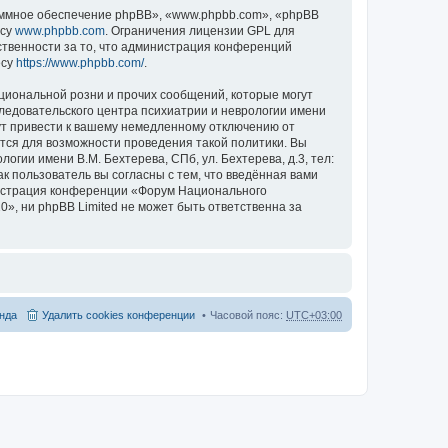
ммное обеспечение phpBB», «www.phpbb.com», «phpBB
есу
www.phpbb.com
. Ограничения лицензии GPL для
ственности за то, что администрация конференций
есу
https://www.phpbb.com/
.
циональной розни и прочих сообщений, которые могут
ледовательского центра психиатрии и неврологии имени
гут привести к вашему немедленному отключению от
ются для возможности проведения такой политики. Вы
гии имени В.М. Бехтерева, СПб, ул. Бехтерева, д.3, тел:
к пользователь вы согласны с тем, что введённая вами
нистрация конференции «Форум Национального
20», ни phpBB Limited не может быть ответственна за
нда
Удалить cookies конференции
Часовой пояс:
UTC+03:00