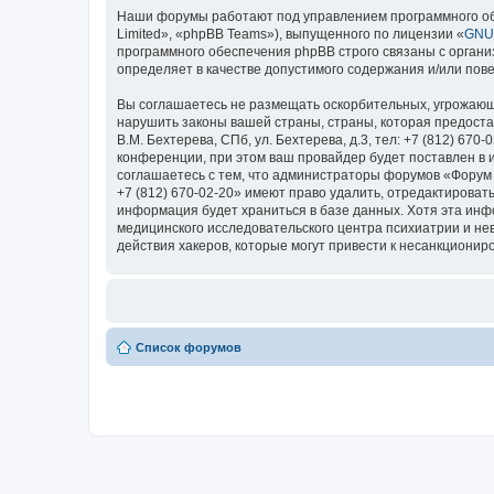
Наши форумы работают под управлением программного об
Limited», «phpBB Teams»), выпущенного по лицензии «
GNU 
программного обеспечения phpBB строго связаны с органи
определяет в качестве допустимого содержания и/или по
Вы соглашаетесь не размещать оскорбительных, угрожающ
нарушить законы вашей страны, страны, которая предоста
В.М. Бехтерева, СПб, ул. Бехтерева, д.3, тел: +7 (812) 
конференции, при этом ваш провайдер будет поставлен в 
соглашаетесь с тем, что администраторы форумов «Форум Н
+7 (812) 670-02-20» имеют право удалить, отредактироват
информация будет храниться в базе данных. Хотя эта ин
медицинского исследовательского центра психиатрии и невро
действия хакеров, которые могут привести к несанкциониро
Список форумов