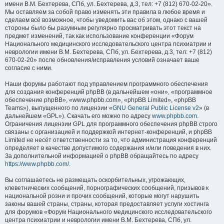
имени В.М. Бехтерева, СПб, ул. Бехтерева, д.3, тел: +7 (812) 670-02-20».
Мы оставляем за собой право изменять эти правила в любое время и
сделаем всё возможное, чтобы уведомить вас об этом, однако с вашей
стороны было бы разумным регулярно просматривать этот текст на
предмет изменений, так как использование конференции «Форум
Национального медицинского исследовательского центра психиатрии и
неврологии имени В.М. Бехтерева, СПб, ул. Бехтерева, д.3, тел: +7 (812)
670-02-20» после обновления/исправления условий означает ваше
согласие с ними.
Наши форумы работают под управлением программного обеспечения
для создания конференций phpBB (в дальнейшем «они», «программное
обеспечение phpBB», «www.phpbb.com», «phpBB Limited», «phpBB
Teams»), выпущенного по лицензии «
GNU General Public License v2
» (в
дальнейшем «GPL»). Скачать его можно по адресу
www.phpbb.com
.
Ограничения лицензии GPL для программного обеспечения phpBB строго
связаны с организацией и поддержкой интернет-конференций, и phpBB
Limited не несёт ответственности за то, что администрация конференций
определяет в качестве допустимого содержания и/или поведения в них.
За дополнительной информацией о phpBB обращайтесь по адресу
https://www.phpbb.com/
.
Вы соглашаетесь не размещать оскорбительных, угрожающих,
клеветнических сообщений, порнографических сообщений, призывов к
национальной розни и прочих сообщений, которые могут нарушить
законы вашей страны, страны, которая предоставляет услуги хостинга
для форумов «Форум Национального медицинского исследовательского
центра психиатрии и неврологии имени В.М. Бехтерева, СПб, ул.