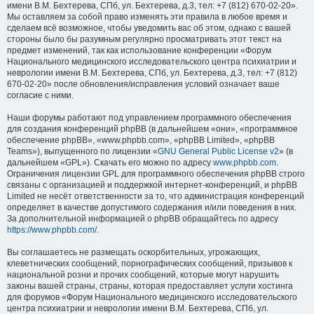
имени В.М. Бехтерева, СПб, ул. Бехтерева, д.3, тел: +7 (812) 670-02-20».
Мы оставляем за собой право изменять эти правила в любое время и
сделаем всё возможное, чтобы уведомить вас об этом, однако с вашей
стороны было бы разумным регулярно просматривать этот текст на
предмет изменений, так как использование конференции «Форум
Национального медицинского исследовательского центра психиатрии и
неврологии имени В.М. Бехтерева, СПб, ул. Бехтерева, д.3, тел: +7 (812)
670-02-20» после обновления/исправления условий означает ваше
согласие с ними.
Наши форумы работают под управлением программного обеспечения
для создания конференций phpBB (в дальнейшем «они», «программное
обеспечение phpBB», «www.phpbb.com», «phpBB Limited», «phpBB
Teams»), выпущенного по лицензии «
GNU General Public License v2
» (в
дальнейшем «GPL»). Скачать его можно по адресу
www.phpbb.com
.
Ограничения лицензии GPL для программного обеспечения phpBB строго
связаны с организацией и поддержкой интернет-конференций, и phpBB
Limited не несёт ответственности за то, что администрация конференций
определяет в качестве допустимого содержания и/или поведения в них.
За дополнительной информацией о phpBB обращайтесь по адресу
https://www.phpbb.com/
.
Вы соглашаетесь не размещать оскорбительных, угрожающих,
клеветнических сообщений, порнографических сообщений, призывов к
национальной розни и прочих сообщений, которые могут нарушить
законы вашей страны, страны, которая предоставляет услуги хостинга
для форумов «Форум Национального медицинского исследовательского
центра психиатрии и неврологии имени В.М. Бехтерева, СПб, ул.