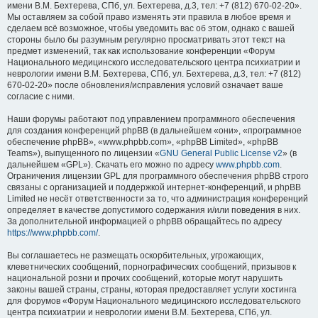
имени В.М. Бехтерева, СПб, ул. Бехтерева, д.3, тел: +7 (812) 670-02-20».
Мы оставляем за собой право изменять эти правила в любое время и
сделаем всё возможное, чтобы уведомить вас об этом, однако с вашей
стороны было бы разумным регулярно просматривать этот текст на
предмет изменений, так как использование конференции «Форум
Национального медицинского исследовательского центра психиатрии и
неврологии имени В.М. Бехтерева, СПб, ул. Бехтерева, д.3, тел: +7 (812)
670-02-20» после обновления/исправления условий означает ваше
согласие с ними.
Наши форумы работают под управлением программного обеспечения
для создания конференций phpBB (в дальнейшем «они», «программное
обеспечение phpBB», «www.phpbb.com», «phpBB Limited», «phpBB
Teams»), выпущенного по лицензии «
GNU General Public License v2
» (в
дальнейшем «GPL»). Скачать его можно по адресу
www.phpbb.com
.
Ограничения лицензии GPL для программного обеспечения phpBB строго
связаны с организацией и поддержкой интернет-конференций, и phpBB
Limited не несёт ответственности за то, что администрация конференций
определяет в качестве допустимого содержания и/или поведения в них.
За дополнительной информацией о phpBB обращайтесь по адресу
https://www.phpbb.com/
.
Вы соглашаетесь не размещать оскорбительных, угрожающих,
клеветнических сообщений, порнографических сообщений, призывов к
национальной розни и прочих сообщений, которые могут нарушить
законы вашей страны, страны, которая предоставляет услуги хостинга
для форумов «Форум Национального медицинского исследовательского
центра психиатрии и неврологии имени В.М. Бехтерева, СПб, ул.