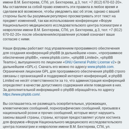
имени В.М. Бехтерева, СПб, ул. Бехтерева, д.3, тел: +7 (812) 670-02-20».
Мы оставляем за собой право изменять эти правила в любое время и
сделаем всё возможное, чтобы уведомить вас об этом, однако с вашей
стороны было бы разумным регулярно просматривать этот текст на
предмет изменений, так как использование конференции «Форум
Национального медицинского исследовательского центра психиатрии и
неврологии имени В.М. Бехтерева, СПб, ул. Бехтерева, д.3, тел: +7 (812)
670-02-20» после обновления/исправления условий означает ваше
согласие с ними.
Наши форумы работают под управлением программного обеспечения
для создания конференций phpBB (в дальнейшем «они», «программное
обеспечение phpBB», «www.phpbb.com», «phpBB Limited», «phpBB
Teams»), выпущенного по лицензии «
GNU General Public License v2
» (в
дальнейшем «GPL»). Скачать его можно по адресу
www.phpbb.com
.
Ограничения лицензии GPL для программного обеспечения phpBB строго
связаны с организацией и поддержкой интернет-конференций, и phpBB
Limited не несёт ответственности за то, что администрация конференций
определяет в качестве допустимого содержания и/или поведения в них.
За дополнительной информацией о phpBB обращайтесь по адресу
https://www.phpbb.com/
.
Вы соглашаетесь не размещать оскорбительных, угрожающих,
клеветнических сообщений, порнографических сообщений, призывов к
национальной розни и прочих сообщений, которые могут нарушить
законы вашей страны, страны, которая предоставляет услуги хостинга
для форумов «Форум Национального медицинского исследовательского
центра психиатрии и неврологии имени В.М. Бехтерева, СПб, ул.