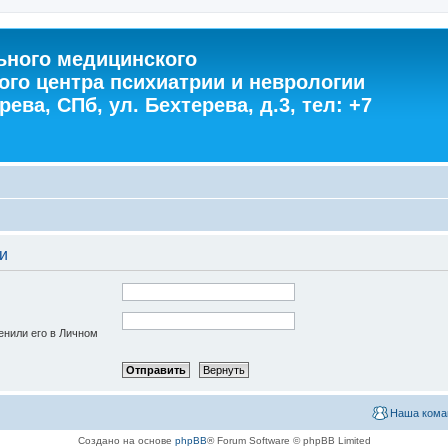
ного медицинского
ого центра психиатрии и неврологии
ева, СПб, ул. Бехтерева, д.3, тел: +7
и
енили его в Личном
Наша кома
Создано на основе
phpBB
® Forum Software © phpBB Limited