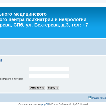
ного медицинского
ого центра психиатрии и неврологии
ева, СПб, ул. Бехтерева, д.3, тел: +7
и
енили его в Личном
Наша кома
Создано на основе
phpBB
® Forum Software © phpBB Limited