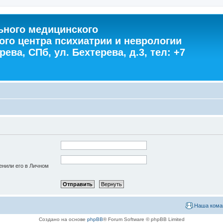
ного медицинского
ого центра психиатрии и неврологии
ева, СПб, ул. Бехтерева, д.3, тел: +7
енили его в Личном
Наша кома
Создано на основе
phpBB
® Forum Software © phpBB Limited