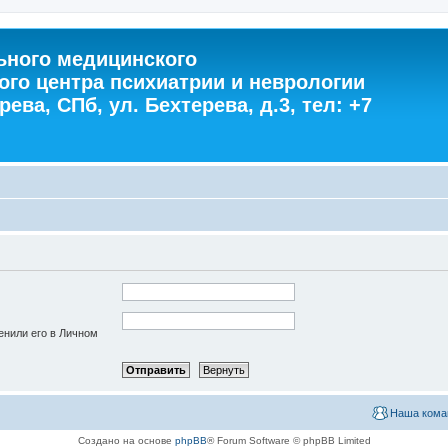
ного медицинского
ого центра психиатрии и неврологии
ева, СПб, ул. Бехтерева, д.3, тел: +7
енили его в Личном
Наша кома
Создано на основе
phpBB
® Forum Software © phpBB Limited