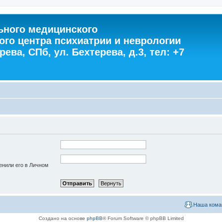
ного медицинского
ого центра психиатрии и неврологии
ева, СПб, ул. Бехтерева, д.3, тел: +7
енили его в Личном
Наша кома
Создано на основе
phpBB
® Forum Software © phpBB Limited