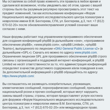
Мы оставляем за собой право изменять эти правила в любое время и
сделаем всё возможное, чтобы уведомить вас об этом, однако с вашей
стороны было бы разумным регулярно просматривать этот текст на
предмет изменений, так как использование конференции «Форум
Национального медицинского исследовательского центра психиатрии и
неврологии имени В.М. Бехтерева, СПб, ул. Бехтерева, д.3, тел: +7 (812)
670-02-20» после обновления/исправления условий означает ваше
согласие с ними.
Наши форумы работают под управлением программного обеспечения
для создания конференций phpBB (в дальнейшем «они», «программное
обеспечение phpBB», «www.phpbb.com», «phpBB Limited», «phpBB
Teams»), выпущенного по лицензии «
GNU General Public License v2
» (в
дальнейшем «GPL»). Скачать его можно по адресу
www.phpbb.com
.
Ограничения лицензии GPL для программного обеспечения phpBB строго
связаны с организацией и поддержкой интернет-конференций, и phpBB
Limited не несёт ответственности за то, что администрация конференций
определяет в качестве допустимого содержания и/или поведения в них.
За дополнительной информацией о phpBB обращайтесь по адресу
https://www.phpbb.com/
.
Вы соглашаетесь не размещать оскорбительных, угрожающих,
клеветнических сообщений, порнографических сообщений, призывов к
национальной розни и прочих сообщений, которые могут нарушить
законы вашей страны, страны, которая предоставляет услуги хостинга
для форумов «Форум Национального медицинского исследовательского
центра психиатрии и неврологии имени В.М. Бехтерева, СПб, ул.
Бехтерева, д.3, тел: +7 (812) 670-02-20» или международное право.