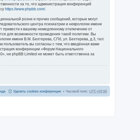
ственности за то, что администрация конференций
есу
https://www.phpbb.com/
.
циональной розни и прочих сообщений, которые могут
ледовательского центра психиатрии и неврологии имени
гут привести к вашему немедленному отключению от
ются для возможности проведения такой политики. Вы
гии имени В.М. Бехтерева, СПб, ул. Бехтерева, д.3, тел:
к пользователь вы согласны с тем, что введённая вами
нистрация конференции «Форум Национального
20», ни phpBB Limited не может быть ответственна за
нда
Удалить cookies конференции
Часовой пояс:
UTC+03:00