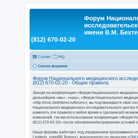
Форум Националь
исследовательск
имени В.М. Бехтер
(812) 670-02-20
Ссылки
FAQ
Список форумов
Форум Национального медицинского исследова
(812) 670-02-20 - Общие правила
Заходя на конференцию «Форум Национального медицинского
дальнейшем «мы», «наш», «Форум Национального медицинско
«http://nmic.bekhterev.ru/forum»), вы подтверждаете своё
Национального медицинского исследовательского центра пси
изменять эти правила в любое время и сделаем всё возмож
изменений, так как использование конференции «Форум Нац
(812) 670-02-20» после обновления/исправления условий о
Наши форумы работают под управлением программного об
Limited», «phpBB Teams»), выпущенного по лицензии «
GNU 