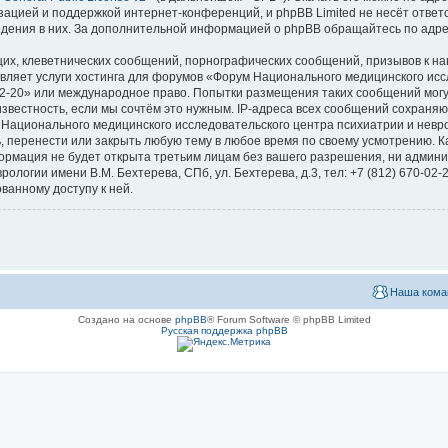
зацией и поддержкой интернет-конференций, и phpBB Limited не несёт ответ
ведения в них. За дополнительной информацией о phpBB обращайтесь по адр
их, клеветнических сообщений, порнографических сообщений, призывов к на
вляет услуги хостинга для форумов «Форум Национального медицинского исс
670-02-20» или международное право. Попытки размещения таких сообщений мо
известность, если мы сочтём это нужным. IP-адреса всех сообщений сохраня
ационального медицинского исследовательского центра психиатрии и невроло
ь, перенести или закрыть любую тему в любое время по своему усмотрению. Ка
формация не будет открыта третьим лицам без вашего разрешения, ни адми
логии имени В.М. Бехтерева, СПб, ул. Бехтерева, д.3, тел: +7 (812) 670-02-
ванному доступу к ней.
Наша кома
Создано на основе
phpBB
® Forum Software © phpBB Limited
Русская поддержка phpBB