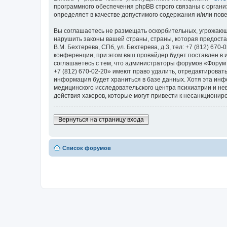
программного обеспечения phpBB строго связаны с органи
определяет в качестве допустимого содержания и/или по
Вы соглашаетесь не размещать оскорбительных, угрожающ
нарушить законы вашей страны, страны, которая предоста
В.М. Бехтерева, СПб, ул. Бехтерева, д.3, тел: +7 (812) 
конференции, при этом ваш провайдер будет поставлен в 
соглашаетесь с тем, что администраторы форумов «Форум Н
+7 (812) 670-02-20» имеют право удалить, отредактироват
информация будет храниться в базе данных. Хотя эта ин
медицинского исследовательского центра психиатрии и невро
действия хакеров, которые могут привести к несанкциониро
Вернуться на страницу входа
Список форумов