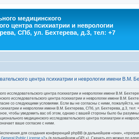
ного медицинского
ого центра психиатрии и неврологии
ева, СПб, ул. Бехтерева, д.3, тел: +7
тельского центра психиатрии и неврологии имени В.М. Бехт
 исследовательского центра психиатрии и неврологии имени В.М. Бехтерева, С
го исследовательского центра психиатрии и неврологии имени В.М. Бехтерева
 согласие со следующими условиями. Если вы не согласны с ними, пожалуйста,
хиатрии и неврологии имени В.М. Бехтерева, СПб, ул. Бехтерева, д.3, тел: 
ное, чтобы уведомить вас об этом, однако с вашей стороны было бы разумны
ионального медицинского исследовательского центра психиатрии и неврологии
значает ваше согласие с ними.
еспечения для создания конференций phpBB (в дальнейшем «они», «програ
General Public License v2
» (в дальнейшем «GPL»). Скачать его можно по адр