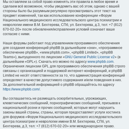
Мы оставляем за собой право изменять эти правила в любое время и
сделаем всё возможное, чтобы уведомить вас об этом, однако с вашей
стороны было бы разумным регулярно просматривать этот текст на
предмет изменений, так как использование конференции «Форум
Национального медицинского исследовательского центра психиатрии и
неврологии имени В.М. Бехтерева, СПб, ул. Бехтерева, д.3, тел: +7 (812)
670-02-20» после обновления/исправления условий означает ваше
согласие с ними.
Наши форумы работают под управлением программного обеспечения
для создания конференций phpBB (в дальнейшем «они», «программное
обеспечение phpBB», «www.phpbb.com», «phpBB Limited», «phpBB
Teams»), выпущенного по лицензии «
GNU General Public License v2
» (в
дальнейшем «GPL»). Скачать его можно по адресу
www.phpbb.com
.
Ограничения лицензии GPL для программного обеспечения phpBB строго
связаны с организацией и поддержкой интернет-конференций, и phpBB
Limited не несёт ответственности за то, что администрация конференций
определяет в качестве допустимого содержания и/или поведения в них.
За дополнительной информацией о phpBB обращайтесь по адресу
https://www.phpbb.com/
.
Вы соглашаетесь не размещать оскорбительных, угрожающих,
клеветнических сообщений, порнографических сообщений, призывов к
национальной розни и прочих сообщений, которые могут нарушить
законы вашей страны, страны, которая предоставляет услуги хостинга
для форумов «Форум Национального медицинского исследовательского
центра психиатрии и неврологии имени В.М. Бехтерева, СПб, ул.
Бехтерева, д.3, тел: +7 (812) 670-02-20» или международное право.