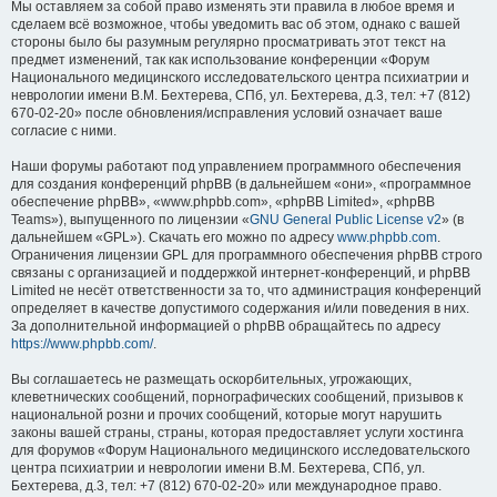
Мы оставляем за собой право изменять эти правила в любое время и
сделаем всё возможное, чтобы уведомить вас об этом, однако с вашей
стороны было бы разумным регулярно просматривать этот текст на
предмет изменений, так как использование конференции «Форум
Национального медицинского исследовательского центра психиатрии и
неврологии имени В.М. Бехтерева, СПб, ул. Бехтерева, д.3, тел: +7 (812)
670-02-20» после обновления/исправления условий означает ваше
согласие с ними.
Наши форумы работают под управлением программного обеспечения
для создания конференций phpBB (в дальнейшем «они», «программное
обеспечение phpBB», «www.phpbb.com», «phpBB Limited», «phpBB
Teams»), выпущенного по лицензии «
GNU General Public License v2
» (в
дальнейшем «GPL»). Скачать его можно по адресу
www.phpbb.com
.
Ограничения лицензии GPL для программного обеспечения phpBB строго
связаны с организацией и поддержкой интернет-конференций, и phpBB
Limited не несёт ответственности за то, что администрация конференций
определяет в качестве допустимого содержания и/или поведения в них.
За дополнительной информацией о phpBB обращайтесь по адресу
https://www.phpbb.com/
.
Вы соглашаетесь не размещать оскорбительных, угрожающих,
клеветнических сообщений, порнографических сообщений, призывов к
национальной розни и прочих сообщений, которые могут нарушить
законы вашей страны, страны, которая предоставляет услуги хостинга
для форумов «Форум Национального медицинского исследовательского
центра психиатрии и неврологии имени В.М. Бехтерева, СПб, ул.
Бехтерева, д.3, тел: +7 (812) 670-02-20» или международное право.