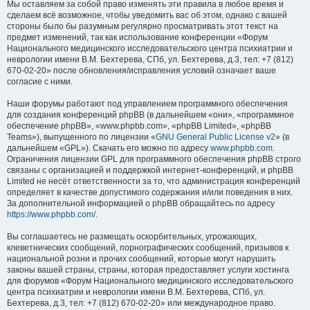
Мы оставляем за собой право изменять эти правила в любое время и
сделаем всё возможное, чтобы уведомить вас об этом, однако с вашей
стороны было бы разумным регулярно просматривать этот текст на
предмет изменений, так как использование конференции «Форум
Национального медицинского исследовательского центра психиатрии и
неврологии имени В.М. Бехтерева, СПб, ул. Бехтерева, д.3, тел: +7 (812)
670-02-20» после обновления/исправления условий означает ваше
согласие с ними.
Наши форумы работают под управлением программного обеспечения
для создания конференций phpBB (в дальнейшем «они», «программное
обеспечение phpBB», «www.phpbb.com», «phpBB Limited», «phpBB
Teams»), выпущенного по лицензии «
GNU General Public License v2
» (в
дальнейшем «GPL»). Скачать его можно по адресу
www.phpbb.com
.
Ограничения лицензии GPL для программного обеспечения phpBB строго
связаны с организацией и поддержкой интернет-конференций, и phpBB
Limited не несёт ответственности за то, что администрация конференций
определяет в качестве допустимого содержания и/или поведения в них.
За дополнительной информацией о phpBB обращайтесь по адресу
https://www.phpbb.com/
.
Вы соглашаетесь не размещать оскорбительных, угрожающих,
клеветнических сообщений, порнографических сообщений, призывов к
национальной розни и прочих сообщений, которые могут нарушить
законы вашей страны, страны, которая предоставляет услуги хостинга
для форумов «Форум Национального медицинского исследовательского
центра психиатрии и неврологии имени В.М. Бехтерева, СПб, ул.
Бехтерева, д.3, тел: +7 (812) 670-02-20» или международное право.