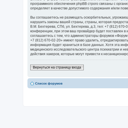
программного обеспечения phpBB строго связаны с органи
определяет в качестве допустимого содержания и/или по
Вы соглашаетесь не размещать оскорбительных, угрожающ
нарушить законы вашей страны, страны, которая предоста
В.М. Бехтерева, СПб, ул. Бехтерева, д.3, тел: +7 (812) 
конференции, при этом ваш провайдер будет поставлен в 
соглашаетесь с тем, что администраторы форумов «Форум Н
+7 (812) 670-02-20» имеют право удалить, отредактироват
информация будет храниться в базе данных. Хотя эта ин
медицинского исследовательского центра психиатрии и невро
действия хакеров, которые могут привести к несанкциониро
Вернуться на страницу входа
Список форумов