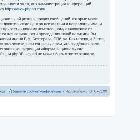
ственности за то, что администрация конференций
есу
https://www.phpbb.com/
.
циональной розни и прочих сообщений, которые могут
ледовательского центра психиатрии и неврологии имени
гут привести к вашему немедленному отключению от
ются для возможности проведения такой политики. Вы
гии имени В.М. Бехтерева, СПб, ул. Бехтерева, д.3, тел:
к пользователь вы согласны с тем, что введённая вами
нистрация конференции «Форум Национального
20», ни phpBB Limited не может быть ответственна за
нда
Удалить cookies конференции
Часовой пояс:
UTC+03:00