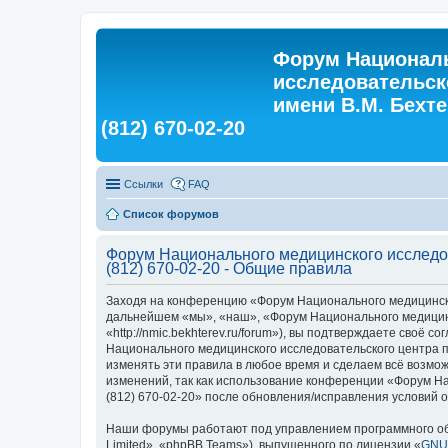
Форум Националь
исследовательск
имени В.М. Бехтер
(812) 670-02-20
Ссылки
FAQ
Список форумов
Форум Национального медицинского исследова
(812) 670-02-20 - Общие правила
Заходя на конференцию «Форум Национального медицинского
дальнейшем «мы», «наш», «Форум Национального медицинско
«http://nmic.bekhterev.ru/forum»), вы подтверждаете своё
Национального медицинского исследовательского центра пси
изменять эти правила в любое время и сделаем всё возмож
изменений, так как использование конференции «Форум Нац
(812) 670-02-20» после обновления/исправления условий о
Наши форумы работают под управлением программного об
Limited», «phpBB Teams»), выпущенного по лицензии «
GNU 