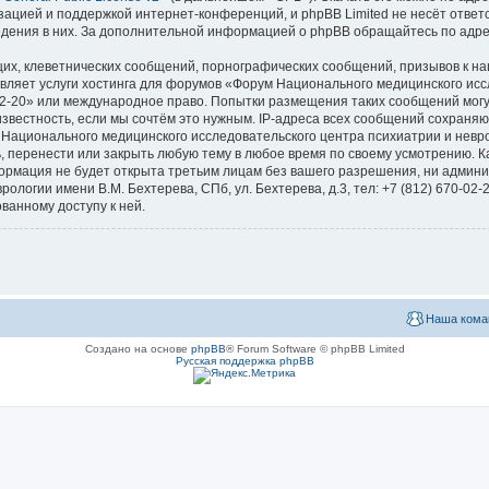
зацией и поддержкой интернет-конференций, и phpBB Limited не несёт ответ
ведения в них. За дополнительной информацией о phpBB обращайтесь по адр
их, клеветнических сообщений, порнографических сообщений, призывов к на
вляет услуги хостинга для форумов «Форум Национального медицинского исс
670-02-20» или международное право. Попытки размещения таких сообщений мо
известность, если мы сочтём это нужным. IP-адреса всех сообщений сохраня
ационального медицинского исследовательского центра психиатрии и невроло
ь, перенести или закрыть любую тему в любое время по своему усмотрению. Ка
формация не будет открыта третьим лицам без вашего разрешения, ни адми
логии имени В.М. Бехтерева, СПб, ул. Бехтерева, д.3, тел: +7 (812) 670-02-
ванному доступу к ней.
Наша кома
Создано на основе
phpBB
® Forum Software © phpBB Limited
Русская поддержка phpBB