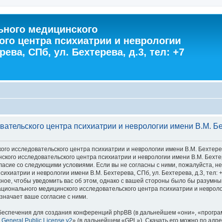
ного медицинского
ого центра психиатрии и неврологии
ева, СПб, ул. Бехтерева, д.3, тел: +7
тельского центра психиатрии и неврологии имени В.М. Бехт
 исследовательского центра психиатрии и неврологии имени В.М. Бехтерева, С
го исследовательского центра психиатрии и неврологии имени В.М. Бехтерева
 согласие со следующими условиями. Если вы не согласны с ними, пожалуйста,
хиатрии и неврологии имени В.М. Бехтерева, СПб, ул. Бехтерева, д.3, тел: 
ное, чтобы уведомить вас об этом, однако с вашей стороны было бы разумны
ионального медицинского исследовательского центра психиатрии и неврологии
значает ваше согласие с ними.
еспечения для создания конференций phpBB (в дальнейшем «они», «програ
General Public License v2
» (в дальнейшем «GPL»). Скачать его можно по адр