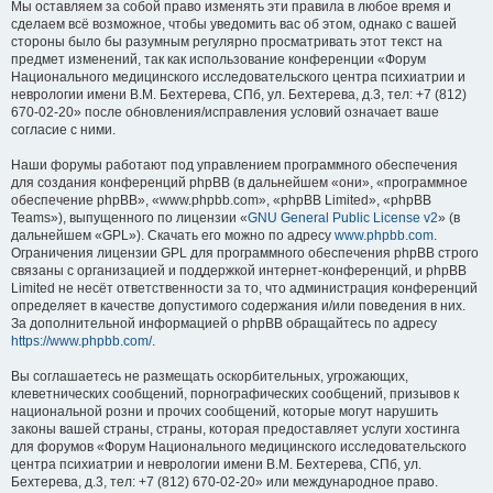
Мы оставляем за собой право изменять эти правила в любое время и
сделаем всё возможное, чтобы уведомить вас об этом, однако с вашей
стороны было бы разумным регулярно просматривать этот текст на
предмет изменений, так как использование конференции «Форум
Национального медицинского исследовательского центра психиатрии и
неврологии имени В.М. Бехтерева, СПб, ул. Бехтерева, д.3, тел: +7 (812)
670-02-20» после обновления/исправления условий означает ваше
согласие с ними.
Наши форумы работают под управлением программного обеспечения
для создания конференций phpBB (в дальнейшем «они», «программное
обеспечение phpBB», «www.phpbb.com», «phpBB Limited», «phpBB
Teams»), выпущенного по лицензии «
GNU General Public License v2
» (в
дальнейшем «GPL»). Скачать его можно по адресу
www.phpbb.com
.
Ограничения лицензии GPL для программного обеспечения phpBB строго
связаны с организацией и поддержкой интернет-конференций, и phpBB
Limited не несёт ответственности за то, что администрация конференций
определяет в качестве допустимого содержания и/или поведения в них.
За дополнительной информацией о phpBB обращайтесь по адресу
https://www.phpbb.com/
.
Вы соглашаетесь не размещать оскорбительных, угрожающих,
клеветнических сообщений, порнографических сообщений, призывов к
национальной розни и прочих сообщений, которые могут нарушить
законы вашей страны, страны, которая предоставляет услуги хостинга
для форумов «Форум Национального медицинского исследовательского
центра психиатрии и неврологии имени В.М. Бехтерева, СПб, ул.
Бехтерева, д.3, тел: +7 (812) 670-02-20» или международное право.