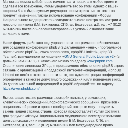
Мы оставляем за собой право изменять эти правила в любое время и
сделаем всё возможное, чтобы уведомить вас об этом, однако с вашей
стороны было бы разумным регулярно просматривать этот текст на
предмет изменений, так как использование конференции «Форум
Национального медицинского исследовательского центра психиатрии и
неврологии имени В.М. Бехтерева, СПб, ул. Бехтерева, д.3, тел: +7 (812)
670-02-20» после обновления/исправления условий означает ваше
согласие с ними.
Наши форумы работают под управлением программного обеспечения
для создания конференций phpBB (в дальнейшем «они», «программное
обеспечение phpBB», «www.phpbb.com», «phpBB Limited», «phpBB
Teams»), выпущенного по лицензии «
GNU General Public License v2
» (в
дальнейшем «GPL»). Скачать его можно по адресу
www.phpbb.com
.
Ограничения лицензии GPL для программного обеспечения phpBB строго
связаны с организацией и поддержкой интернет-конференций, и phpBB
Limited не несёт ответственности за то, что администрация конференций
определяет в качестве допустимого содержания и/или поведения в них.
За дополнительной информацией о phpBB обращайтесь по адресу
https://www.phpbb.com/
.
Вы соглашаетесь не размещать оскорбительных, угрожающих,
клеветнических сообщений, порнографических сообщений, призывов к
национальной розни и прочих сообщений, которые могут нарушить
законы вашей страны, страны, которая предоставляет услуги хостинга
для форумов «Форум Национального медицинского исследовательского
центра психиатрии и неврологии имени В.М. Бехтерева, СПб, ул.
Бехтерева, д.3, тел: +7 (812) 670-02-20» или международное право.