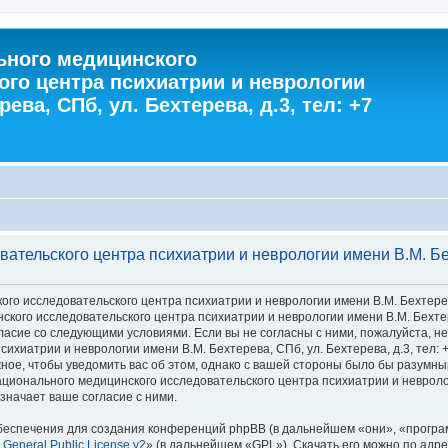
ного медицинского
ого центра психиатрии и неврологии
ева, СПб, ул. Бехтерева, д.3, тел: +7
тельского центра психиатрии и неврологии имени В.М. Бехт
 исследовательского центра психиатрии и неврологии имени В.М. Бехтерева, С
го исследовательского центра психиатрии и неврологии имени В.М. Бехтерева
 согласие со следующими условиями. Если вы не согласны с ними, пожалуйста,
хиатрии и неврологии имени В.М. Бехтерева, СПб, ул. Бехтерева, д.3, тел: 
ное, чтобы уведомить вас об этом, однако с вашей стороны было бы разумны
ионального медицинского исследовательского центра психиатрии и неврологии
значает ваше согласие с ними.
еспечения для создания конференций phpBB (в дальнейшем «они», «програ
General Public License v2
» (в дальнейшем «GPL»). Скачать его можно по адр