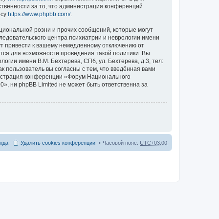
ственности за то, что администрация конференций
есу
https://www.phpbb.com/
.
циональной розни и прочих сообщений, которые могут
ледовательского центра психиатрии и неврологии имени
гут привести к вашему немедленному отключению от
ются для возможности проведения такой политики. Вы
гии имени В.М. Бехтерева, СПб, ул. Бехтерева, д.3, тел:
к пользователь вы согласны с тем, что введённая вами
нистрация конференции «Форум Национального
20», ни phpBB Limited не может быть ответственна за
нда
Удалить cookies конференции
Часовой пояс:
UTC+03:00