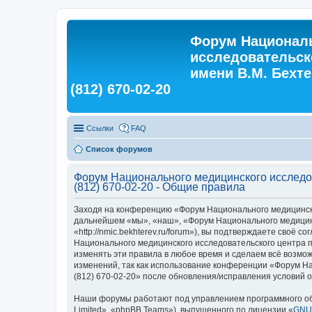
Форум Националь
исследовательск
имени В.М. Бехтер
(812) 670-02-20
Ссылки
FAQ
Список форумов
Форум Национального медицинского исследова
(812) 670-02-20 - Общие правила
Заходя на конференцию «Форум Национального медицинского
дальнейшем «мы», «наш», «Форум Национального медицинско
«http://nmic.bekhterev.ru/forum»), вы подтверждаете своё
Национального медицинского исследовательского центра пси
изменять эти правила в любое время и сделаем всё возмож
изменений, так как использование конференции «Форум Нац
(812) 670-02-20» после обновления/исправления условий о
Наши форумы работают под управлением программного об
Limited», «phpBB Teams»), выпущенного по лицензии «
GNU 