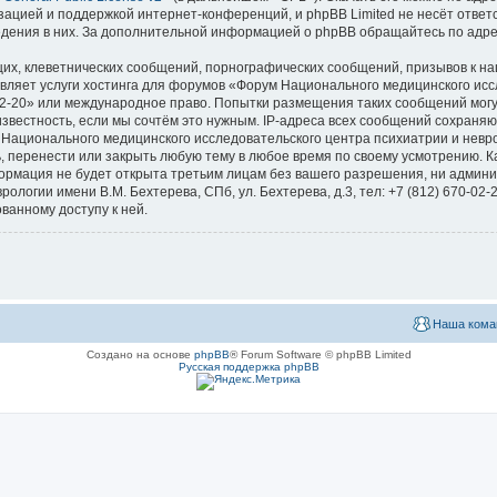
зацией и поддержкой интернет-конференций, и phpBB Limited не несёт ответ
ведения в них. За дополнительной информацией о phpBB обращайтесь по адр
их, клеветнических сообщений, порнографических сообщений, призывов к на
вляет услуги хостинга для форумов «Форум Национального медицинского исс
670-02-20» или международное право. Попытки размещения таких сообщений мо
известность, если мы сочтём это нужным. IP-адреса всех сообщений сохраня
ационального медицинского исследовательского центра психиатрии и невроло
ь, перенести или закрыть любую тему в любое время по своему усмотрению. Ка
формация не будет открыта третьим лицам без вашего разрешения, ни адми
логии имени В.М. Бехтерева, СПб, ул. Бехтерева, д.3, тел: +7 (812) 670-02-
ванному доступу к ней.
Наша кома
Создано на основе
phpBB
® Forum Software © phpBB Limited
Русская поддержка phpBB