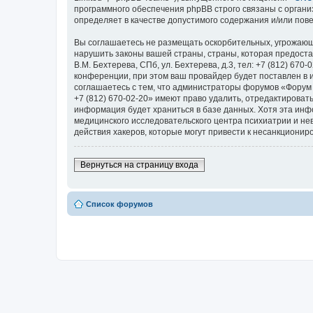
программного обеспечения phpBB строго связаны с органи
определяет в качестве допустимого содержания и/или по
Вы соглашаетесь не размещать оскорбительных, угрожающ
нарушить законы вашей страны, страны, которая предоста
В.М. Бехтерева, СПб, ул. Бехтерева, д.3, тел: +7 (812) 
конференции, при этом ваш провайдер будет поставлен в 
соглашаетесь с тем, что администраторы форумов «Форум Н
+7 (812) 670-02-20» имеют право удалить, отредактироват
информация будет храниться в базе данных. Хотя эта ин
медицинского исследовательского центра психиатрии и невро
действия хакеров, которые могут привести к несанкциониро
Вернуться на страницу входа
Список форумов