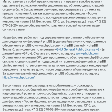
Мы оставляем за собой право изменять эти правила в любое время и
сделаем всё возможное, чтобы уведомить вас об этом, однако с вашей
стороны было бы разумным регулярно просматривать этот текст на
предмет изменений, так как использование конференции «Форум
Национального медицинского исследовательского центра психиатрии и
неврологии имени В.М. Бехтерева, СПб, ул. Бехтерева, д.3, тел: +7 (812)
670-02-20» после обновления/исправления условий означает ваше
согласие с ними.
Наши форумы работают под управлением программного обеспечения
для создания конференций phpBB (в дальнейшем «они», «программное
обеспечение phpBB», «www.phpbb.com», «phpBB Limited», «phpBB
Teams»), выпущенного по лицензии «
GNU General Public License v2
» (в
дальнейшем «GPL»). Скачать его можно по адресу
www.phpbb.com
.
Ограничения лицензии GPL для программного обеспечения phpBB строго
связаны с организацией и поддержкой интернет-конференций, и phpBB
Limited не несёт ответственности за то, что администрация конференций
определяет в качестве допустимого содержания и/или поведения в них.
За дополнительной информацией о phpBB обращайтесь по адресу
https://www.phpbb.com/
.
Вы соглашаетесь не размещать оскорбительных, угрожающих,
клеветнических сообщений, порнографических сообщений, призывов к
национальной розни и прочих сообщений, которые могут нарушить
законы вашей страны, страны, которая предоставляет услуги хостинга
для форумов «Форум Национального медицинского исследовательского
центра психиатрии и неврологии имени В.М. Бехтерева, СПб, ул.
Бехтерева, д.3, тел: +7 (812) 670-02-20» или международное право.