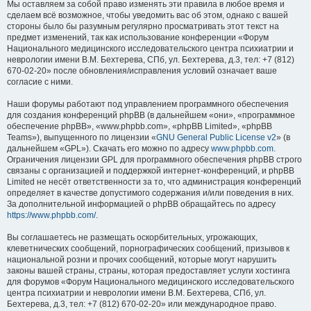
Мы оставляем за собой право изменять эти правила в любое время и
сделаем всё возможное, чтобы уведомить вас об этом, однако с вашей
стороны было бы разумным регулярно просматривать этот текст на
предмет изменений, так как использование конференции «Форум
Национального медицинского исследовательского центра психиатрии и
неврологии имени В.М. Бехтерева, СПб, ул. Бехтерева, д.3, тел: +7 (812)
670-02-20» после обновления/исправления условий означает ваше
согласие с ними.
Наши форумы работают под управлением программного обеспечения
для создания конференций phpBB (в дальнейшем «они», «программное
обеспечение phpBB», «www.phpbb.com», «phpBB Limited», «phpBB
Teams»), выпущенного по лицензии «
GNU General Public License v2
» (в
дальнейшем «GPL»). Скачать его можно по адресу
www.phpbb.com
.
Ограничения лицензии GPL для программного обеспечения phpBB строго
связаны с организацией и поддержкой интернет-конференций, и phpBB
Limited не несёт ответственности за то, что администрация конференций
определяет в качестве допустимого содержания и/или поведения в них.
За дополнительной информацией о phpBB обращайтесь по адресу
https://www.phpbb.com/
.
Вы соглашаетесь не размещать оскорбительных, угрожающих,
клеветнических сообщений, порнографических сообщений, призывов к
национальной розни и прочих сообщений, которые могут нарушить
законы вашей страны, страны, которая предоставляет услуги хостинга
для форумов «Форум Национального медицинского исследовательского
центра психиатрии и неврологии имени В.М. Бехтерева, СПб, ул.
Бехтерева, д.3, тел: +7 (812) 670-02-20» или международное право.