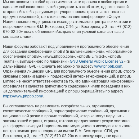
Мы оставляем за собой право изменять эти правила в любое время и
сделаем всё возможное, чтобы уведомить вас об этом, однако с вашей
стороны было бы разумным регулярно просматривать этот текст на
предмет изменений, так как использование конференции «Форум
Национального медицинского исследовательского центра психиатрии и
неврологии имени В.М. Бехтерева, СПб, ул. Бехтерева, д.3, тел: +7 (812)
670-02-20» после обновления/исправления условий означает ваше
согласие с ними.
Наши форумы работают под управлением программного обеспечения
для создания конференций phpBB (в дальнейшем «они», «программное
обеспечение phpBB», «www.phpbb.com», «phpBB Limited», «phpBB
Teams»), выпущенного по лицензии «
GNU General Public License v2
» (в
дальнейшем «GPL»). Скачать его можно по адресу
www.phpbb.com
.
Ограничения лицензии GPL для программного обеспечения phpBB строго
связаны с организацией и поддержкой интернет-конференций, и phpBB
Limited не несёт ответственности за то, что администрация конференций
определяет в качестве допустимого содержания и/или поведения в них.
За дополнительной информацией о phpBB обращайтесь по адресу
https://www.phpbb.com/
.
Вы соглашаетесь не размещать оскорбительных, угрожающих,
клеветнических сообщений, порнографических сообщений, призывов к
национальной розни и прочих сообщений, которые могут нарушить
законы вашей страны, страны, которая предоставляет услуги хостинга
для форумов «Форум Национального медицинского исследовательского
центра психиатрии и неврологии имени В.М. Бехтерева, СПб, ул.
Бехтерева, д.3, тел: +7 (812) 670-02-20» или международное право.