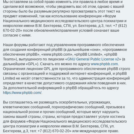
Мы оставляем за собой право изменять эти правила в любое время и
сделаем всё возможное, чтобы уведомить вас об этом, однако с вашей
стороны было бы разумным регулярно просматривать этот текст на
предмет изменений, так как использование конференции «Форум
Национального медицинского исследовательского центра психиатрии и
неврологии имени В.М. Бехтерева, СПб, ул. Бехтерева, д.3, тел: +7 (812)
670-02-20» после обновления/исправления условий означает ваше
согласие с ними.
Наши форумы работают под управлением программного обеспечения
для создания конференций phpBB (в дальнейшем «они», «программное
обеспечение phpBB», «www.phpbb.com», «phpBB Limited», «phpBB
Teams»), выпущенного по лицензии «
GNU General Public License v2
» (в
дальнейшем «GPL»). Скачать его можно по адресу
www.phpbb.com
.
Ограничения лицензии GPL для программного обеспечения phpBB строго
связаны с организацией и поддержкой интернет-конференций, и phpBB
Limited не несёт ответственности за то, что администрация конференций
определяет в качестве допустимого содержания и/или поведения в них.
За дополнительной информацией о phpBB обращайтесь по адресу
https://www.phpbb.com/
.
Вы соглашаетесь не размещать оскорбительных, угрожающих,
клеветнических сообщений, порнографических сообщений, призывов к
национальной розни и прочих сообщений, которые могут нарушить
законы вашей страны, страны, которая предоставляет услуги хостинга
для форумов «Форум Национального медицинского исследовательского
центра психиатрии и неврологии имени В.М. Бехтерева, СПб, ул.
Бехтерева, д.3, тел: +7 (812) 670-02-20» или международное право.