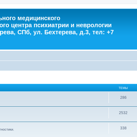
ного медицинского
ого центра психиатрии и неврологии
ева, СПб, ул. Бехтерева, д.3, тел: +7
ТЕМЫ
286
2532
338
гностики.