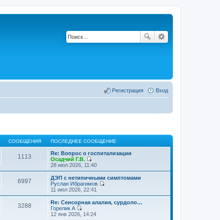
Регистрация
Вход
СООБЩЕНИЯ
ПОСЛЕДНЕЕ СООБЩЕНИЕ
Re: Вопрос о госпитализации
1113
Осадчий Г.В.
П
28 июл 2026, 11:40
е
р
ДЭП с нетипичными симптомами
6997
е
Руслан Ибрагимов
й
П
11 июл 2026, 22:41
т
е
и
р
Re: Сенсорная алалия, сурдоло…
3288
к
е
Горелик А
п
й
П
12 янв 2026, 14:24
о
т
е