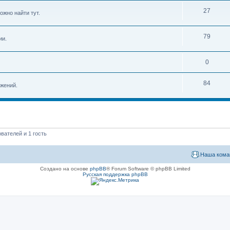
27
ожно найти тут.
79
ии.
0
84
жений.
вателей и 1 гость
Наша кома
Создано на основе
phpBB
® Forum Software © phpBB Limited
Русская поддержка phpBB