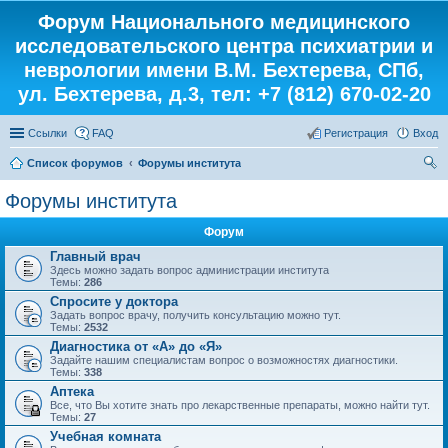
Форум Национального медицинского
исследовательского центра психиатрии и
неврологии имени В.М. Бехтерева, СПб,
ул. Бехтерева, д.3, тел: +7 (812) 670-02-20
Ссылки
FAQ
Регистрация
Вход
Список форумов
Форумы института
ои
Форумы института
ск
Форум
Главный врач
Здесь можно задать вопрос администрации института
Темы:
286
Спросите у доктора
Задать вопрос врачу, получить консультацию можно тут.
Темы:
2532
Диагностика от «А» до «Я»
Задайте нашим специалистам вопрос о возможностях диагностики.
Темы:
338
Аптека
Все, что Вы хотите знать про лекарственные препараты, можно найти тут.
Темы:
27
Учебная комната