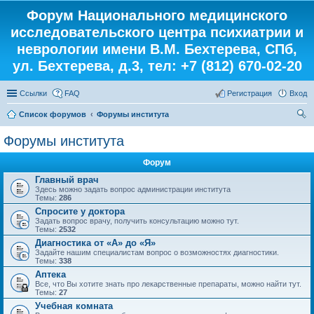
Форум Национального медицинского
исследовательского центра психиатрии и
неврологии имени В.М. Бехтерева, СПб,
ул. Бехтерева, д.3, тел: +7 (812) 670-02-20
Ссылки
FAQ
Регистрация
Вход
Список форумов
Форумы института
ои
Форумы института
ск
Форум
Главный врач
Здесь можно задать вопрос администрации института
Темы:
286
Спросите у доктора
Задать вопрос врачу, получить консультацию можно тут.
Темы:
2532
Диагностика от «А» до «Я»
Задайте нашим специалистам вопрос о возможностях диагностики.
Темы:
338
Аптека
Все, что Вы хотите знать про лекарственные препараты, можно найти тут.
Темы:
27
Учебная комната