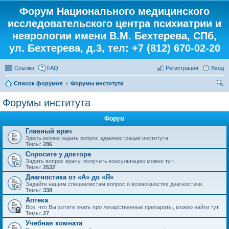
Форум Национального медицинского
исследовательского центра психиатрии и
неврологии имени В.М. Бехтерева, СПб,
ул. Бехтерева, д.3, тел: +7 (812) 670-02-20
Ссылки
FAQ
Регистрация
Вход
Список форумов
Форумы института
ои
Форумы института
ск
Форум
Главный врач
Здесь можно задать вопрос администрации института
Темы:
286
Спросите у доктора
Задать вопрос врачу, получить консультацию можно тут.
Темы:
2532
Диагностика от «А» до «Я»
Задайте нашим специалистам вопрос о возможностях диагностики.
Темы:
338
Аптека
Все, что Вы хотите знать про лекарственные препараты, можно найти тут.
Темы:
27
Учебная комната