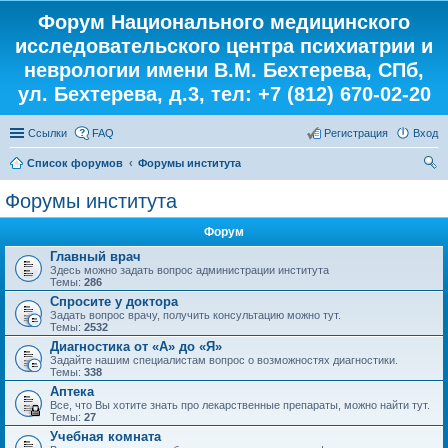
Форум Национального медицинского
исследовательского центра психиатрии и
неврологии имени В.М. Бехтерева, СПб,
ул. Бехтерева, д.3, тел: +7 (812) 670-02-20
Ссылки
FAQ
Регистрация
Вход
Список форумов
Форумы института
ои
Форумы института
ск
Форум
Главный врач
Здесь можно задать вопрос администрации института
Темы:
286
Спросите у доктора
Задать вопрос врачу, получить консультацию можно тут.
Темы:
2532
Диагностика от «А» до «Я»
Задайте нашим специалистам вопрос о возможностях диагностики.
Темы:
338
Аптека
Все, что Вы хотите знать про лекарственные препараты, можно найти тут.
Темы:
27
Учебная комната