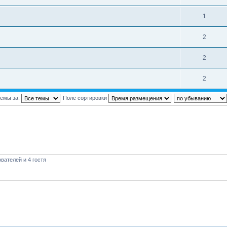
1
2
2
2
темы за:
Поле сортировки
вателей и 4 гостя