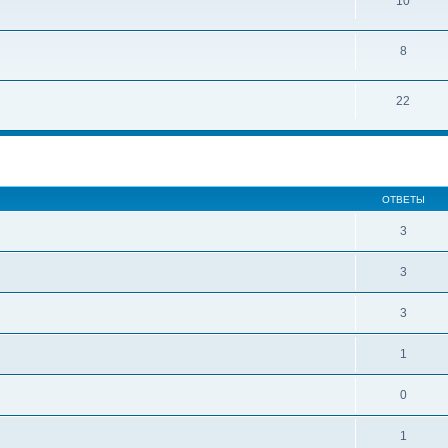
10
8
22
ОТВЕТЫ
3
3
3
1
0
1