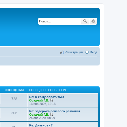
Регистрация
Вход
СООБЩЕНИЯ
ПОСЛЕДНЕЕ СООБЩЕНИЕ
Re: К кому обратиться
728
Осадчий Г.В.
П
13 янв 2026, 12:13
е
р
Re: задержка речевого развития
306
е
Осадчий Г.В.
й
П
24 авг 2020, 08:29
т
е
и
р
Re: Диагноз - ?