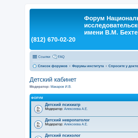
Форум Националь
исследовательск
имени В.М. Бехтер
(812) 670-02-20
Ссылки
FAQ
Список форумов
Форумы института
Спросите у докт
Детский кабинет
Модератор:
Макаров И.В.
ФОРУМ
Детский психиатр
Модератор:
Алексеева А.Е.
Детский невропатолог
Модератор:
Алексеева А.Е.
Детский психолог