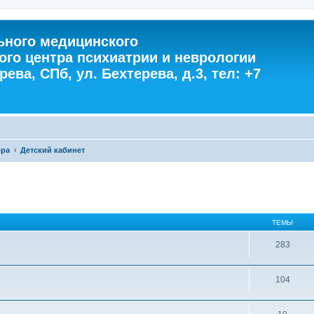
ного медицинского
ого центра психиатрии и неврологии
ева, СПб, ул. Бехтерева, д.3, тел: +7
ора
Детский кабинет
ТЕМЫ
283
104