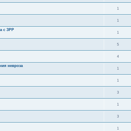
1
1
а с ЗРР
1
5
4
ения невроза
1
1
3
1
3
1