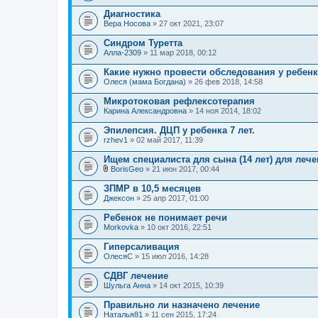
Диагностика
Вера Носова
» 27 окт 2021, 23:07
Синдром Туретта
Алла-2309
» 11 мар 2018, 00:12
Какие нужно провести обследования у ребенк
Олеся (мама Богдана)
» 26 фев 2018, 14:58
Микротоковая рефлексотерапия
Карина Александровна
» 14 ноя 2014, 18:02
Эпилепсия. ДЦП у ребенка 7 лет.
rzhev1
» 02 май 2017, 11:39
Ищем специалиста для сына (14 лет) для леч
BorisGeo
» 21 июн 2017, 00:44
В
л
ЗПМР в 10,5 месяцев
о
Джексон
» 25 апр 2017, 01:00
ж
е
Ребенок не понимает речи
н
Morkovka
и
» 10 окт 2016, 22:51
я
Гиперсаливация
ОлесяС
» 15 июл 2016, 14:28
СДВГ лечение
Шульга Анна
» 14 окт 2015, 10:39
Правильно ли назначено лечение
Наталья81
» 11 сен 2015, 17:24