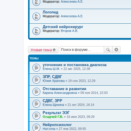
Модератор:
Алексеева А.Е.
Логопед
Модератор:
Алексеева А.Е.
Детский нейрохирург
Модератор:
Второв А.В.
Новая тема
ТЕМЫ
уточнение и постановка диагноза
Елена Ш.М.
» 22 авг 2025, 12:38
ЗПР, СДВГ
Юлия Храпова
» 19 сен 2023, 12:29
Отставание в развитии
Карина Александровна
» 09 ноя 2014, 22:03
СДВГ, ЗРР
Елена Щекина
» 21 окт 2024, 16:14
Результат ЭЭГ
Осадчий Г.В.
» 16 июн 2023, 09:29
Нейропсихолог
Натэлла
» 27 янв 2022, 09:55