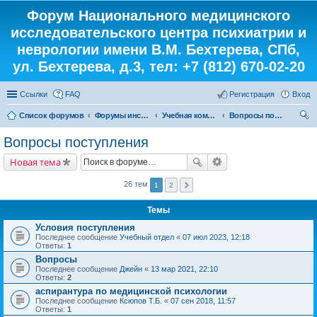
Форум Национального медицинского
исследовательского центра психиатрии и
неврологии имени В.М. Бехтерева, СПб,
ул. Бехтерева, д.3, тел: +7 (812) 670-02-20
Ссылки
FAQ
Регистрация
Вход
Список форумов
Форумы института
Учебная комната
Вопросы поступления
ои
Вопросы поступления
ск
Новая тема
26 тем
1
2
Темы
Условия поступления
Последнее сообщение
Учебный отдел
«
07 июл 2023, 12:18
Ответы:
1
Вопросы
Последнее сообщение
Джейн
«
13 мар 2021, 22:10
Ответы:
2
аспирантура по медицинской психологии
Последнее сообщение
Ксюпов Т.Б.
«
07 сен 2018, 11:57
Ответы:
1