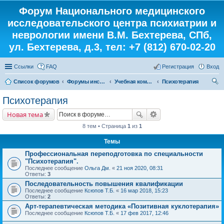
Форум Национального медицинского
исследовательского центра психиатрии и
неврологии имени В.М. Бехтерева, СПб,
ул. Бехтерева, д.3, тел: +7 (812) 670-02-20
Ссылки
FAQ
Регистрация
Вход
Список форумов
Форумы института
Учебная комната
Психотерапия
ои
Психотерапия
ск
Новая тема
8 тем • Страница
1
из
1
Темы
Профессиональная переподготовка по специальности
"Психотерапия".
Последнее сообщение
Ольга Дм.
«
21 ноя 2020, 08:31
Ответы:
3
Последовательность повышения квалификации
Последнее сообщение
Ксюпов Т.Б.
«
16 мар 2018, 15:23
Ответы:
2
Арт-терапевтическая методика «Позитивная куклотерапия»
Последнее сообщение
Ксюпов Т.Б.
«
17 фев 2017, 12:46