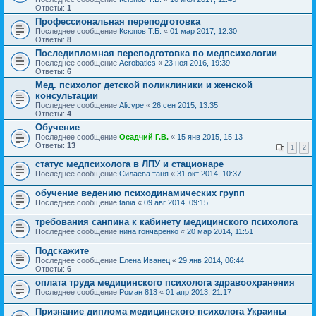
Ответы:
1
Профессиональная переподготовка
Последнее сообщение
Ксюпов Т.Б.
«
01 мар 2017, 12:30
Ответы:
8
Последипломная переподготовка по медпсихологии
Последнее сообщение
Acrobatics
«
23 ноя 2016, 19:39
Ответы:
6
Мед. психолог детской поликлиники и женской
консультации
Последнее сообщение
Alicype
«
26 сен 2015, 13:35
Ответы:
4
Обучение
Последнее сообщение
Осадчий Г.В.
«
15 янв 2015, 15:13
Ответы:
13
1
2
статус медпсихолога в ЛПУ и стационаре
Последнее сообщение
Cилаева таня
«
31 окт 2014, 10:37
обучение ведению психодинамических групп
Последнее сообщение
tania
«
09 авг 2014, 09:15
требования санпина к кабинету медицинского психолога
Последнее сообщение
нина гончаренко
«
20 мар 2014, 11:51
Подскажите
Последнее сообщение
Елена Иванец
«
29 янв 2014, 06:44
Ответы:
6
оплата труда медицинского психолога здравоохранения
Последнее сообщение
Роман 813
«
01 апр 2013, 21:17
Признание диплома медицинского психолога Украины