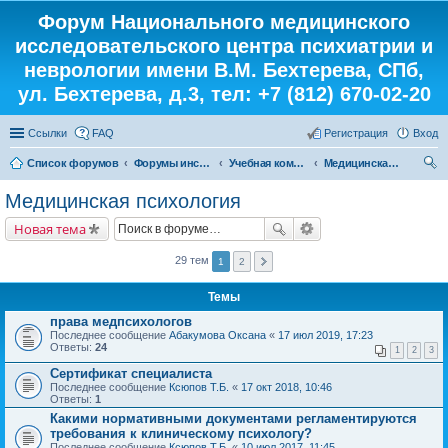
Форум Национального медицинского
исследовательского центра психиатрии и
неврологии имени В.М. Бехтерева, СПб,
ул. Бехтерева, д.3, тел: +7 (812) 670-02-20
Ссылки
FAQ
Регистрация
Вход
Список форумов
Форумы института
Учебная комната
Медицинская психология
ои
Медицинская психология
ск
Новая тема
29 тем
1
2
Темы
права медпсихологов
Последнее сообщение
Абакумова Оксана
«
17 июл 2019, 17:23
Ответы:
24
1
2
3
Сертификат специалиста
Последнее сообщение
Ксюпов Т.Б.
«
17 окт 2018, 10:46
Ответы:
1
Какими нормативными документами регламентируются
требования к клиническому психологу?
Последнее сообщение
Ксюпов Т.Б.
«
10 июл 2017, 11:45