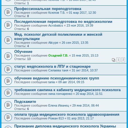
Ответы:
1
Профессиональная переподготовка
Последнее сообщение
Ксюпов Т.Б.
«
01 мар 2017, 12:30
Ответы:
8
Последипломная переподготовка по медпсихологии
Последнее сообщение
Acrobatics
«
23 ноя 2016, 19:39
Ответы:
6
Мед. психолог детской поликлиники и женской
консультации
Последнее сообщение
Alicype
«
26 сен 2015, 13:35
Ответы:
4
Обучение
Последнее сообщение
Осадчий Г.В.
«
15 янв 2015, 15:13
Ответы:
13
1
2
статус медпсихолога в ЛПУ и стационаре
Последнее сообщение
Cилаева таня
«
31 окт 2014, 10:37
обучение ведению психодинамических групп
Последнее сообщение
tania
«
09 авг 2014, 09:15
требования санпина к кабинету медицинского психолога
Последнее сообщение
нина гончаренко
«
20 мар 2014, 11:51
Подскажите
Последнее сообщение
Елена Иванец
«
29 янв 2014, 06:44
Ответы:
6
оплата труда медицинского психолога здравоохранения
Последнее сообщение
Роман 813
«
01 апр 2013, 21:17
Признание диплома медицинского психолога Украины