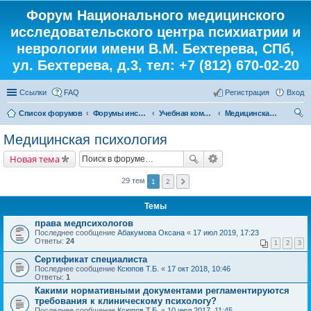
Форум Национального медицинского
исследовательского центра психиатрии и
неврологии имени В.М. Бехтерева, СПб,
ул. Бехтерева, д.3, тел: +7 (812) 670-02-20
Ссылки
FAQ
Регистрация
Вход
Список форумов
Форумы института
Учебная комната
Медицинская психология
ои
Медицинская психология
ск
Новая тема
29 тем
1
2
Темы
права медпсихологов
Последнее сообщение
Абакумова Оксана
«
17 июл 2019, 17:23
Ответы:
24
1
2
3
Сертификат специалиста
Последнее сообщение
Ксюпов Т.Б.
«
17 окт 2018, 10:46
Ответы:
1
Какими нормативными документами регламентируются
требования к клиническому психологу?
Последнее сообщение
Ксюпов Т.Б.
«
10 июл 2017, 11:45