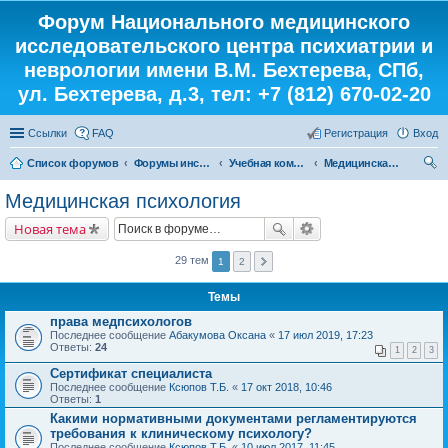
Форум Национального медицинского
исследовательского центра психиатрии и
неврологии имени В.М. Бехтерева, СПб,
ул. Бехтерева, д.3, тел: +7 (812) 670-02-20
Ссылки
FAQ
Регистрация
Вход
Список форумов
Форумы института
Учебная комната
Медицинская психология
ои
Медицинская психология
ск
Новая тема
29 тем
1
2
Темы
права медпсихологов
Последнее сообщение
Абакумова Оксана
«
17 июл 2019, 17:23
Ответы:
24
1
2
3
Сертификат специалиста
Последнее сообщение
Ксюпов Т.Б.
«
17 окт 2018, 10:46
Ответы:
1
Какими нормативными документами регламентируются
требования к клиническому психологу?
Последнее сообщение
Ксюпов Т.Б.
«
10 июл 2017, 11:45