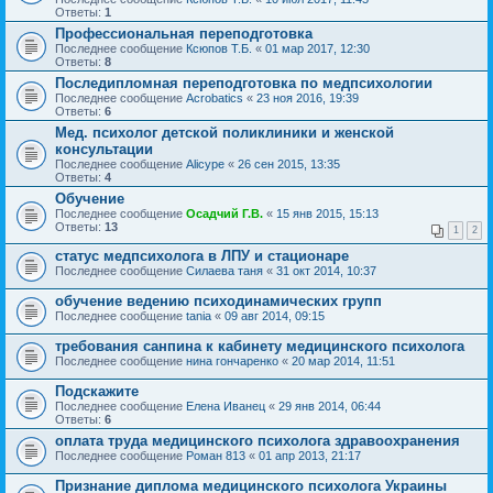
Ответы:
1
Профессиональная переподготовка
Последнее сообщение
Ксюпов Т.Б.
«
01 мар 2017, 12:30
Ответы:
8
Последипломная переподготовка по медпсихологии
Последнее сообщение
Acrobatics
«
23 ноя 2016, 19:39
Ответы:
6
Мед. психолог детской поликлиники и женской
консультации
Последнее сообщение
Alicype
«
26 сен 2015, 13:35
Ответы:
4
Обучение
Последнее сообщение
Осадчий Г.В.
«
15 янв 2015, 15:13
Ответы:
13
1
2
статус медпсихолога в ЛПУ и стационаре
Последнее сообщение
Cилаева таня
«
31 окт 2014, 10:37
обучение ведению психодинамических групп
Последнее сообщение
tania
«
09 авг 2014, 09:15
требования санпина к кабинету медицинского психолога
Последнее сообщение
нина гончаренко
«
20 мар 2014, 11:51
Подскажите
Последнее сообщение
Елена Иванец
«
29 янв 2014, 06:44
Ответы:
6
оплата труда медицинского психолога здравоохранения
Последнее сообщение
Роман 813
«
01 апр 2013, 21:17
Признание диплома медицинского психолога Украины