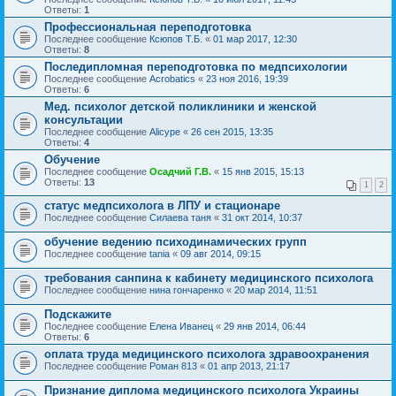
Ответы:
1
Профессиональная переподготовка
Последнее сообщение
Ксюпов Т.Б.
«
01 мар 2017, 12:30
Ответы:
8
Последипломная переподготовка по медпсихологии
Последнее сообщение
Acrobatics
«
23 ноя 2016, 19:39
Ответы:
6
Мед. психолог детской поликлиники и женской
консультации
Последнее сообщение
Alicype
«
26 сен 2015, 13:35
Ответы:
4
Обучение
Последнее сообщение
Осадчий Г.В.
«
15 янв 2015, 15:13
Ответы:
13
1
2
статус медпсихолога в ЛПУ и стационаре
Последнее сообщение
Cилаева таня
«
31 окт 2014, 10:37
обучение ведению психодинамических групп
Последнее сообщение
tania
«
09 авг 2014, 09:15
требования санпина к кабинету медицинского психолога
Последнее сообщение
нина гончаренко
«
20 мар 2014, 11:51
Подскажите
Последнее сообщение
Елена Иванец
«
29 янв 2014, 06:44
Ответы:
6
оплата труда медицинского психолога здравоохранения
Последнее сообщение
Роман 813
«
01 апр 2013, 21:17
Признание диплома медицинского психолога Украины