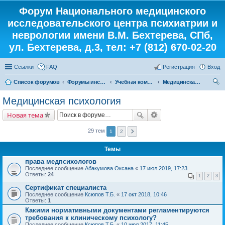
Форум Национального медицинского
исследовательского центра психиатрии и
неврологии имени В.М. Бехтерева, СПб,
ул. Бехтерева, д.3, тел: +7 (812) 670-02-20
Ссылки
FAQ
Регистрация
Вход
Список форумов
Форумы института
Учебная комната
Медицинская психология
ои
Медицинская психология
ск
Новая тема
29 тем
1
2
Темы
права медпсихологов
Последнее сообщение
Абакумова Оксана
«
17 июл 2019, 17:23
Ответы:
24
1
2
3
Сертификат специалиста
Последнее сообщение
Ксюпов Т.Б.
«
17 окт 2018, 10:46
Ответы:
1
Какими нормативными документами регламентируются
требования к клиническому психологу?
Последнее сообщение
Ксюпов Т.Б.
«
10 июл 2017, 11:45