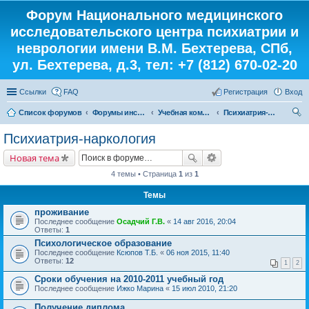
Форум Национального медицинского
исследовательского центра психиатрии и
неврологии имени В.М. Бехтерева, СПб,
ул. Бехтерева, д.3, тел: +7 (812) 670-02-20
Ссылки
FAQ
Регистрация
Вход
Список форумов
Форумы института
Учебная комната
Психиатрия-наркология
ои
Психиатрия-наркология
ск
Новая тема
4 темы • Страница
1
из
1
Темы
проживание
Последнее сообщение
Осадчий Г.В.
«
14 авг 2016, 20:04
Ответы:
1
Психологическое образование
Последнее сообщение
Ксюпов Т.Б.
«
06 ноя 2015, 11:40
Ответы:
12
1
2
Сроки обучения на 2010-2011 учебный год
Последнее сообщение
Ижко Марина
«
15 июл 2010, 21:20
Получение диплома