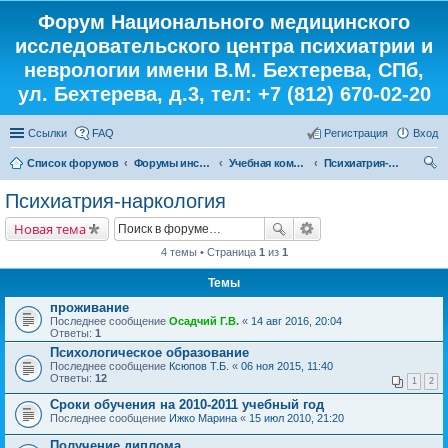
Форум Национального медицинского
исследовательского центра психиатрии и
неврологии имени В.М. Бехтерева, СПб,
ул. Бехтерева, д.3, тел: +7 (812) 670-02-20
Ссылки
FAQ
Регистрация
Вход
Список форумов
Форумы института
Учебная комната
Психиатрия-наркология
ои
Психиатрия-наркология
ск
Новая тема
4 темы • Страница
1
из
1
Темы
проживание
Последнее сообщение
Осадчий Г.В.
«
14 авг 2016, 20:04
Ответы:
1
Психологическое образование
Последнее сообщение
Ксюпов Т.Б.
«
06 ноя 2015, 11:40
Ответы:
12
1
2
Сроки обучения на 2010-2011 учебный год
Последнее сообщение
Ижко Марина
«
15 июл 2010, 21:20
Получение диплома