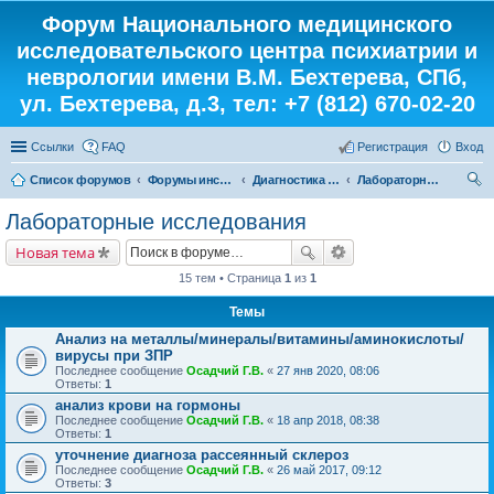
Форум Национального медицинского
исследовательского центра психиатрии и
неврологии имени В.М. Бехтерева, СПб,
ул. Бехтерева, д.3, тел: +7 (812) 670-02-20
Ссылки
FAQ
Регистрация
Вход
Список форумов
Форумы института
Диагностика от «А» до «Я»
Лабораторные исследования
ои
Лабораторные исследования
ск
Новая тема
15 тем • Страница
1
из
1
Темы
Анализ на металлы/минералы/витамины/аминокислоты/
вирусы при ЗПР
Последнее сообщение
Осадчий Г.В.
«
27 янв 2020, 08:06
Ответы:
1
анализ крови на гормоны
Последнее сообщение
Осадчий Г.В.
«
18 апр 2018, 08:38
Ответы:
1
уточнение диагноза рассеянный склероз
Последнее сообщение
Осадчий Г.В.
«
26 май 2017, 09:12
Ответы:
3