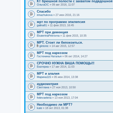
КТ брюшной полости с захватом подвдошной
ОльгаОС
» 09 авг 2016, 11:07
Спасибо
irinazhukova
» 27 июн 2016, 21:16
мрт по программе эпилепсия
galina81
» 11 фев 2013, 16:45
МРТ при деменция
EkaterinaPetrovna
» 11 фев 2015, 10:35
МРТ. Стоит ли бепокоиться.
gintonic
» 14 авг 2015, 12:57
В
л
МРТ под наркозом
о
Гостенина Наталья
» 06 окт 2014, 14:27
ж
е
СРОЧНО НУЖНА ВАША ПОМОЩЬ!!!
н
Екатериа
и
» 17 авг 2014, 11:03
я
МРТ и алалия
Марина115
» 05 июн 2014, 13:38
аудиометрия
Светлана
» 27 ноя 2013, 10:50
МРТ под наркозом
fotievaelena
» 13 ноя 2013, 17:04
Необходимо ли МРТ?
kate
» 18 окт 2013, 01:38