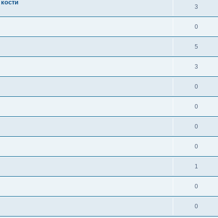
 кости
3
0
5
3
0
0
0
0
1
0
0