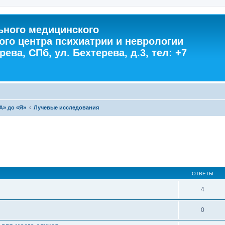
ного медицинского
ого центра психиатрии и неврологии
ева, СПб, ул. Бехтерева, д.3, тел: +7
А» до «Я»
Лучевые исследования
ОТВЕТЫ
4
0