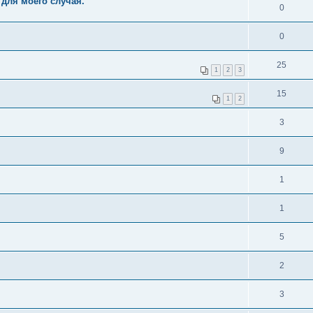
для моего случая.
0
0
25
1
2
3
15
1
2
3
9
1
1
5
2
3