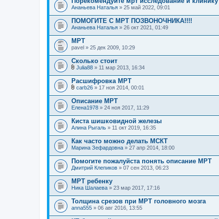
Порекомендуйте мрт исследование и клинику 
Ананьева Наталья
» 25 май 2022, 09:01
ПОМОГИТЕ С МРТ ПОЗВОНОЧНИКА!!!!
Ананьева Наталья
» 26 окт 2021, 01:49
МРТ
pavel
» 25 дек 2009, 10:29
Сколько стоит
Julia88
» 11 мар 2013, 16:34
В
л
Расшифровка МРТ
о
carb26
» 17 ноя 2014, 00:01
ж
В
е
л
Описание МРТ
н
о
Елена1978
и
» 24 ноя 2017, 11:29
ж
я
е
Киста шишковидной железы
н
Алина Рыгаль
и
» 11 окт 2019, 16:35
я
Как часто можно делать МСКТ
Марина Зефардовна
» 27 апр 2014, 18:00
Помогите пожалуйста понять описание МРТ
Дмитрий Клепиков
» 07 сен 2013, 06:23
МРТ ребенку
Ника Шалаева
» 23 мар 2017, 17:16
Толщина срезов при МРТ головного мозга
anna555
» 06 авг 2016, 13:55