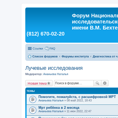
Форум Националь
исследовательск
имени В.М. Бехтер
(812) 670-02-20
Ссылки
FAQ
Список форумов
Форумы института
Диагностика от «
Лучевые исследования
Модератор:
Ананьева Наталья
Новая тема
ТЕМЫ
Помогите, пожалуйста, с расшифровкой МРТ
Ананьева Наталья
» 08 май 2022, 18:43
Мрт ребёнка в 2 месяца
Ананьева Наталья
» 11 июн 2022, 22:47