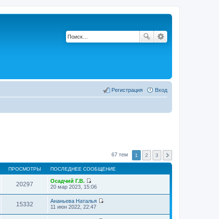
Регистрация
Вход
67 тем
1
2
3
ПРОСМОТРЫ
ПОСЛЕДНЕЕ СООБЩЕНИЕ
Осадчий Г.В.
20297
П
20 мар 2023, 15:06
е
р
Ананьева Наталья
е
15332
П
11 июн 2022, 22:47
й
е
т
р