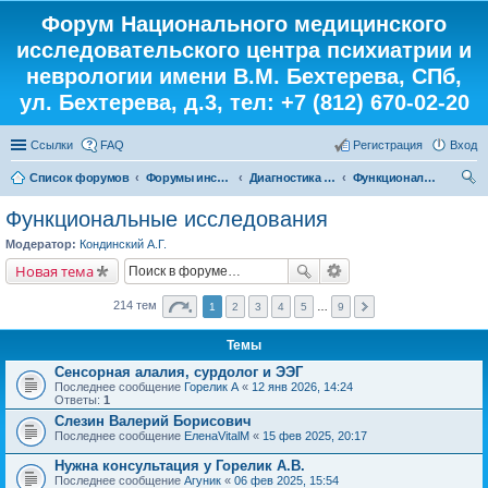
Форум Национального медицинского
исследовательского центра психиатрии и
неврологии имени В.М. Бехтерева, СПб,
ул. Бехтерева, д.3, тел: +7 (812) 670-02-20
Ссылки
FAQ
Регистрация
Вход
Список форумов
Форумы института
Диагностика от «А» до «Я»
Функциональные исследования
ои
Функциональные исследования
ск
Модератор:
Кондинский А.Г.
Новая тема
214 тем
1
2
3
4
5
…
9
Темы
Сенсорная алалия, сурдолог и ЭЭГ
Последнее сообщение
Горелик А
«
12 янв 2026, 14:24
Ответы:
1
Слезин Валерий Борисович
Последнее сообщение
ЕленаVitalM
«
15 фев 2025, 20:17
Нужна консультация у Горелик А.В.
Последнее сообщение
Агуник
«
06 фев 2025, 15:54