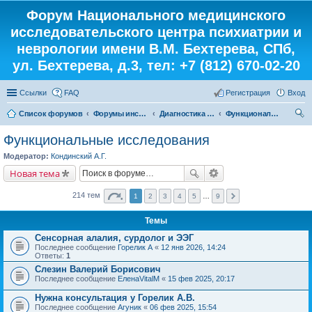
Форум Национального медицинского
исследовательского центра психиатрии и
неврологии имени В.М. Бехтерева, СПб,
ул. Бехтерева, д.3, тел: +7 (812) 670-02-20
Ссылки
FAQ
Регистрация
Вход
Список форумов
Форумы института
Диагностика от «А» до «Я»
Функциональные исследования
ои
Функциональные исследования
ск
Модератор:
Кондинский А.Г.
Новая тема
214 тем
1
2
3
4
5
…
9
Темы
Сенсорная алалия, сурдолог и ЭЭГ
Последнее сообщение
Горелик А
«
12 янв 2026, 14:24
Ответы:
1
Слезин Валерий Борисович
Последнее сообщение
ЕленаVitalM
«
15 фев 2025, 20:17
Нужна консультация у Горелик А.В.
Последнее сообщение
Агуник
«
06 фев 2025, 15:54