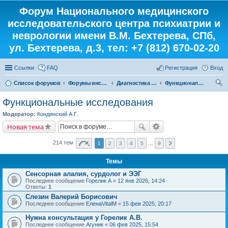
Форум Национального медицинского
исследовательского центра психиатрии и
неврологии имени В.М. Бехтерева, СПб,
ул. Бехтерева, д.3, тел: +7 (812) 670-02-20
Ссылки
FAQ
Регистрация
Вход
Список форумов
Форумы института
Диагностика от «А» до «Я»
Функциональные исследования
ои
Функциональные исследования
ск
Модератор:
Кондинский А.Г.
Новая тема
214 тем
1
2
3
4
5
…
9
Темы
Сенсорная алалия, сурдолог и ЭЭГ
Последнее сообщение
Горелик А
«
12 янв 2026, 14:24
Ответы:
1
Слезин Валерий Борисович
Последнее сообщение
ЕленаVitalM
«
15 фев 2025, 20:17
Нужна консультация у Горелик А.В.
Последнее сообщение
Агуник
«
06 фев 2025, 15:54