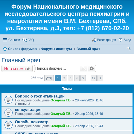
Форум Национального медицинского
исследовательского центра психиатрии и
неврологии имени В.М. Бехтерева, СПб,
ул. Бехтерева, д.3, тел: +7 (812) 670-02-20
Ссылки
FAQ
Регистрация
Вход
Список форумов
Форумы института
Главный врач
ои
Главный врач
ск
Новая тема
286 тем
1
2
3
4
5
…
12
Темы
Вопрос о госпитализации
Последнее сообщение
Осадчий Г.В.
«
28 июл 2026, 11:40
Ответы:
3
консультация
Последнее сообщение
Осадчий Г.В.
«
29 апр 2026, 13:46
Онлайн психиатр
Последнее сообщение
Осадчий Г.В.
«
29 апр 2026, 13:43