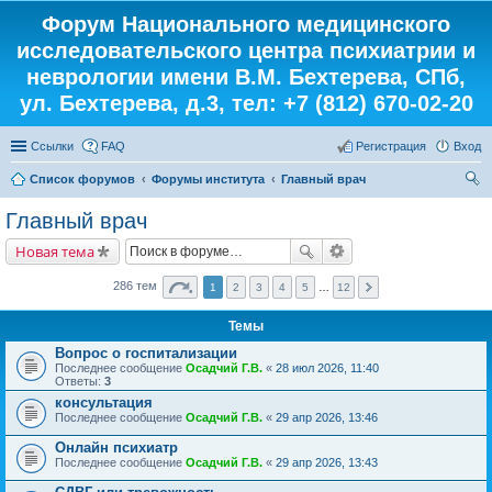
Форум Национального медицинского
исследовательского центра психиатрии и
неврологии имени В.М. Бехтерева, СПб,
ул. Бехтерева, д.3, тел: +7 (812) 670-02-20
Ссылки
FAQ
Регистрация
Вход
Список форумов
Форумы института
Главный врач
ои
Главный врач
ск
Новая тема
286 тем
1
2
3
4
5
…
12
Темы
Вопрос о госпитализации
Последнее сообщение
Осадчий Г.В.
«
28 июл 2026, 11:40
Ответы:
3
консультация
Последнее сообщение
Осадчий Г.В.
«
29 апр 2026, 13:46
Онлайн психиатр
Последнее сообщение
Осадчий Г.В.
«
29 апр 2026, 13:43