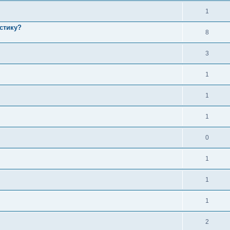
1
стику?
8
3
1
1
1
0
1
1
1
2