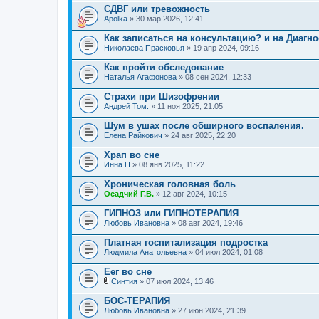
СДВГ или тревожность
Apolka
» 30 мар 2026, 12:41
Как записаться на консультацию? и на Диагно
Николаева Прасковья
» 19 апр 2024, 09:16
Как пройти обследование
Наталья Агафонова
» 08 сен 2024, 12:33
Страхи при Шизофрении
Андрей Том.
» 11 ноя 2025, 21:05
Шум в ушах после обширного воспаления.
Елена Райкович
» 24 авг 2025, 22:20
Храп во сне
Инна П
» 08 янв 2025, 11:22
Хроническая головная боль
Осадчий Г.В.
» 12 авг 2024, 10:15
ГИПНОЗ или ГИПНОТЕРАПИЯ
Любовь Ивановна
» 08 авг 2024, 19:46
Платная госпитализация подростка
Людмила Анатольевна
» 04 июл 2024, 01:08
Еег во сне
Синтия
» 07 июл 2024, 13:46
В
л
БОС-ТЕРАПИЯ
о
Любовь Ивановна
» 27 июн 2024, 21:39
ж