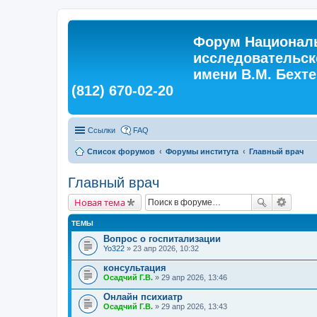
Форум Националь
исследовательск
имени В.М. Бехтер
(812) 670-02-20
Ссылки
FAQ
Список форумов
Форумы института
Главный врач
Главный врач
Новая тема
ТЕМЫ
Вопрос о госпитализации
Yo322
» 23 апр 2026, 10:32
консультация
Осадчий Г.В.
» 29 апр 2026, 13:46
Онлайн психиатр
Осадчий Г.В.
» 29 апр 2026, 13:43