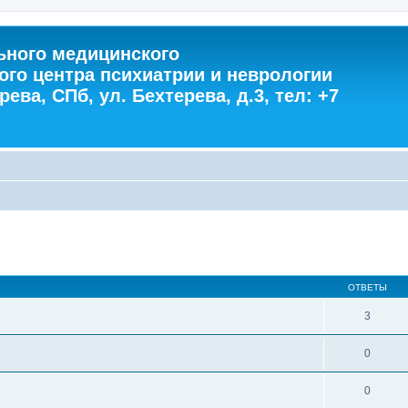
ного медицинского
ого центра психиатрии и неврологии
ева, СПб, ул. Бехтерева, д.3, тел: +7
ОТВЕТЫ
3
0
0