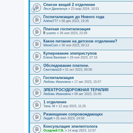
е
Список вещей 2 отделение
н
Леся Данильчук
и
» 23 мар 2024, 10:51
я
Госпитализация до Нового года
Алёна777
» 08 дек 2023, 19:26
Платная госпитализация
yuomc
» 26 ноя 2023, 22:04
В
л
Какое питание на детском отделении?
о
WwwCom
» 30 ноя 2023, 00:13
ж
е
Купирование эпиприступов
н
Елена Валовая
и
» 29 ноя 2023, 07:15
я
Обследование платное.
Светлана19
» 01 окт 2023, 08:08
Госпитализация
Любовь Ивановна
» 17 авг 2023, 15:57
ЭЛЕКТРОСУДОРОЖНАЯ ТЕРАПИЯ
Любовь Ивановна
» 08 авг 2023, 15:45
1 отделение
Tana. M
» 12 апр 2023, 11:25
Размещение сопровождающих
ЛидаК
» 01 июл 2023, 14:59
Консультация эпилептолога
Осадчий Г.В.
» 14 мар 2023, 12:57