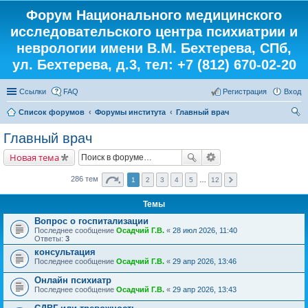
Форум Национального медицинского
исследовательского центра психиатрии и
неврологии имени В.М. Бехтерева, СПб,
ул. Бехтерева, д.3, тел: +7 (812) 670-02-20
Ссылки
FAQ
Регистрация
Вход
Список форумов
Форумы института
Главный врач
ои
Главный врач
ск
Новая тема
286 тем
1
2
3
4
5
…
12
Темы
Вопрос о госпитализации
Последнее сообщение
Осадчий Г.В.
«
28 июл 2026, 11:40
Ответы:
3
консультация
Последнее сообщение
Осадчий Г.В.
«
29 апр 2026, 13:46
Онлайн психиатр
Последнее сообщение
Осадчий Г.В.
«
29 апр 2026, 13:43