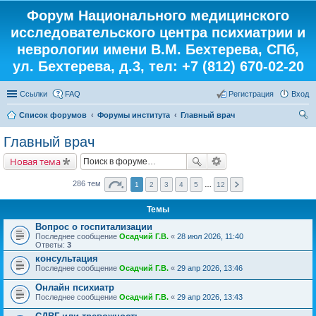
Форум Национального медицинского
исследовательского центра психиатрии и
неврологии имени В.М. Бехтерева, СПб,
ул. Бехтерева, д.3, тел: +7 (812) 670-02-20
Ссылки
FAQ
Регистрация
Вход
Список форумов
Форумы института
Главный врач
ои
Главный врач
ск
Новая тема
286 тем
1
2
3
4
5
…
12
Темы
Вопрос о госпитализации
Последнее сообщение
Осадчий Г.В.
«
28 июл 2026, 11:40
Ответы:
3
консультация
Последнее сообщение
Осадчий Г.В.
«
29 апр 2026, 13:46
Онлайн психиатр
Последнее сообщение
Осадчий Г.В.
«
29 апр 2026, 13:43