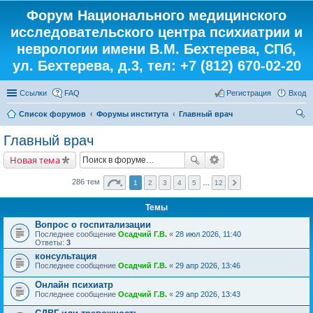
Форум Национального медицинского
исследовательского центра психиатрии и
неврологии имени В.М. Бехтерева, СПб,
ул. Бехтерева, д.3, тел: +7 (812) 670-02-20
Ссылки
FAQ
Регистрация
Вход
Список форумов
Форумы института
Главный врач
ои
Главный врач
ск
Новая тема
286 тем
1
2
3
4
5
…
12
Темы
Вопрос о госпитализации
Последнее сообщение
Осадчий Г.В.
«
28 июл 2026, 11:40
Ответы:
3
консультация
Последнее сообщение
Осадчий Г.В.
«
29 апр 2026, 13:46
Онлайн психиатр
Последнее сообщение
Осадчий Г.В.
«
29 апр 2026, 13:43