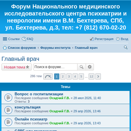
Форум Национального медицинского
исследовательского центра психиатрии и
неврологии имени В.М. Бехтерева, СПб,
ул. Бехтерева, д.3, тел: +7 (812) 670-02-20
Ссылки
FAQ
Регистрация
Вход
Список форумов
Форумы института
Главный врач
ои
Главный врач
ск
Новая тема
286 тем
1
2
3
4
5
…
12
Темы
Вопрос о госпитализации
Последнее сообщение
Осадчий Г.В.
«
28 июл 2026, 11:40
Ответы:
3
консультация
Последнее сообщение
Осадчий Г.В.
«
29 апр 2026, 13:46
Онлайн психиатр
Последнее сообщение
Осадчий Г.В.
«
29 апр 2026, 13:43