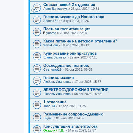
е
Список вещей 2 отделение
н
Леся Данильчук
и
» 23 мар 2024, 10:51
я
Госпитализация до Нового года
Алёна777
» 08 дек 2023, 19:26
Платная госпитализация
yuomc
» 26 ноя 2023, 22:04
В
л
Какое питание на детском отделении?
о
WwwCom
» 30 ноя 2023, 00:13
ж
е
Купирование эпиприступов
н
Елена Валовая
и
» 29 ноя 2023, 07:15
я
Обследование платное.
Светлана19
» 01 окт 2023, 08:08
Госпитализация
Любовь Ивановна
» 17 авг 2023, 15:57
ЭЛЕКТРОСУДОРОЖНАЯ ТЕРАПИЯ
Любовь Ивановна
» 08 авг 2023, 15:45
1 отделение
Tana. M
» 12 апр 2023, 11:25
Размещение сопровождающих
ЛидаК
» 01 июл 2023, 14:59
Консультация эпилептолога
Осадчий Г.В.
» 14 мар 2023, 12:57