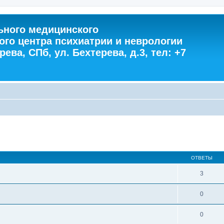
ного медицинского
ого центра психиатрии и неврологии
ева, СПб, ул. Бехтерева, д.3, тел: +7
ОТВЕТЫ
3
0
0