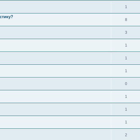
1
стику?
8
3
1
1
1
0
1
1
1
2