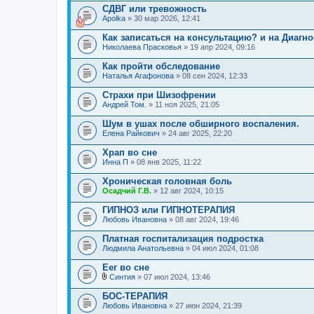
СДВГ или тревожность
Apolka
» 30 мар 2026, 12:41
Как записаться на консультацию? и на Диагно
Николаева Прасковья
» 19 апр 2024, 09:16
Как пройти обследование
Наталья Агафонова
» 08 сен 2024, 12:33
Страхи при Шизофрении
Андрей Том.
» 11 ноя 2025, 21:05
Шум в ушах после обширного воспаления.
Елена Райкович
» 24 авг 2025, 22:20
Храп во сне
Инна П
» 08 янв 2025, 11:22
Хроническая головная боль
Осадчий Г.В.
» 12 авг 2024, 10:15
ГИПНОЗ или ГИПНОТЕРАПИЯ
Любовь Ивановна
» 08 авг 2024, 19:46
Платная госпитализация подростка
Людмила Анатольевна
» 04 июл 2024, 01:08
Еег во сне
Синтия
» 07 июл 2024, 13:46
В
л
БОС-ТЕРАПИЯ
о
Любовь Ивановна
» 27 июн 2024, 21:39
ж