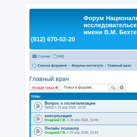
Форум Националь
исследовательск
имени В.М. Бехтер
(812) 670-02-20
Ссылки
FAQ
Список форумов
Форумы института
Главный врач
Главный врач
Новая тема
ТЕМЫ
Вопрос о госпитализации
Yo322
» 23 апр 2026, 10:32
консультация
Осадчий Г.В.
» 29 апр 2026, 13:46
Онлайн психиатр
Осадчий Г.В.
» 29 апр 2026, 13:43